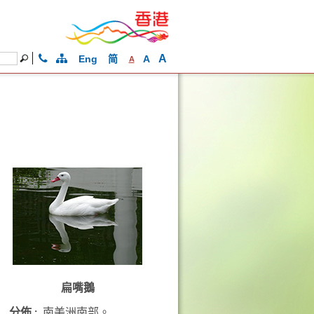
A
Eng
简
A
A
扁嘴鵝
分佈 :
南美洲南部。