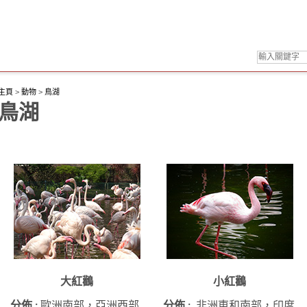
主頁
>
動物
>
鳥湖
鳥湖
大紅鸛
小紅鸛
分佈 :
歐洲南部，亞洲西部
分佈 :
非洲東和南部，印度