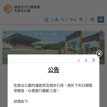
|
|
|
Eng
简
A
A
A
公告
佐敦谷公園的緩跑徑及側步行徑，將於下列日期暫
香
停開放，以便進行翻新工程。
港
品
詳情如下:
牌
形