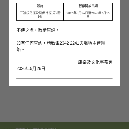
象
Previous
Next
設施
暫停開放日期
-
亞
三號緩跑徑及側步行徑(第2階
2026年5月26日至2026年7月15
洲
段)
日
國
際
Pause
不便之處，敬請原諒。
都
會
如有任何查詢，請致電2342 2241與場地主管聯
絡。
康樂及文化事務署
2026年5月26日