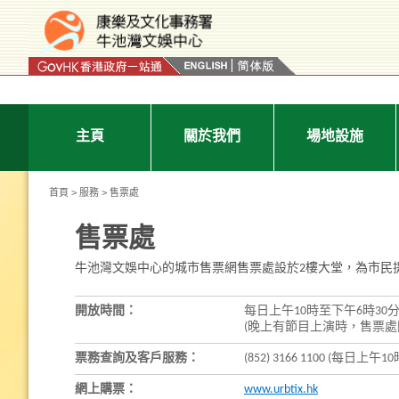
按“Tab”進入菜單
主頁
關於我們
場地設施
首頁
>
服務
> 售票處
售票處
牛池灣文娛中心的城市售票網售票處設於2樓大堂，為市民
開放時間：
每日上午10時至下午6時30
(晚上有節目上演時，售票處
票務查詢及客戶服務：
(852) 3166 1100 (每日上
網上購票：
www.urbtix.hk