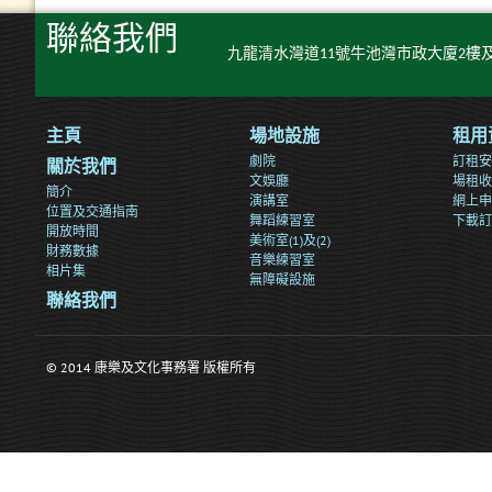
聯絡我們
九龍清水灣道11號牛池灣市政大廈2樓及
主頁
場地設施
租用
劇院
訂租安
關於我們
文娛廳
場租收
簡介
演講室
網上申
位置及交通指南
舞蹈練習室
下載訂
開放時間
美術室(1)及(2)
財務數據
音樂練習室
相片集
無障礙設施
聯絡我們
© 2014 康樂及文化事務署 版權所有
>