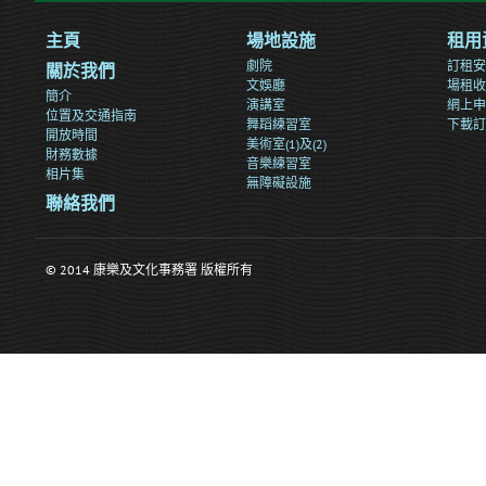
主頁
場地設施
租用
劇院
訂租安
關於我們
文娛廳
場租收
簡介
演講室
網上申
位置及交通指南
舞蹈練習室
下載訂
開放時間
美術室(1)及(2)
財務數據
音樂練習室
相片集
無障礙設施
聯絡我們
© 2014 康樂及文化事務署 版權所有
>