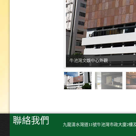
城市售票網售票處
劇院全景
劇院側景
劇院觀眾席
劇院控制室
文娛廳四向舞台
文娛廳三向舞台
文娛廳橫向舞台
文娛廳單向舞台
文娛廳
演講室
演講室側景
舞蹈練習室
舞蹈練習室
美術室(1)及(2)
美術室(1)及(2)
美術室(1)及(2)
美術室(2)
美術室(2)
音樂練習室
牛池灣文娛中心外觀
聯絡我們
九龍清水灣道11號牛池灣市政大廈2樓及