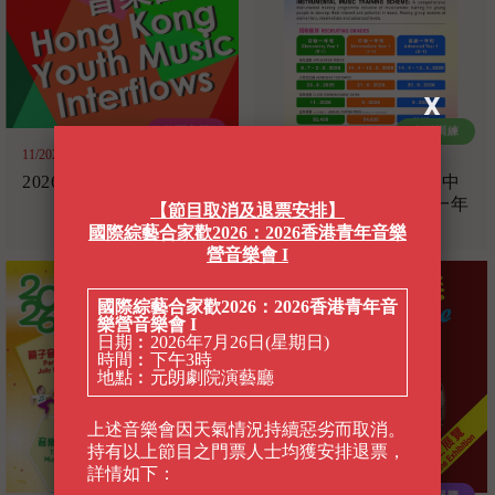
11/2026 - 12/2026
14/04/2026 - 15/05/2026
2026 香港青年音樂匯演
2026/27器樂訓練計劃中
級一年班(I-1)及高級一年
【節目取消及退票安排】
班(A-1)招生
國際綜藝合家歡2026：2026香港青年音樂
營音樂會 I
國際綜藝合家歡2026：2026香港青年音
樂營音樂會 I
日期︰2026年7月26日(星期日)
時間︰下午3時
地點︰元朗劇院演藝廳
上述音樂會因天氣情況持續惡劣而取消。
持有以上節目之門票人士均獲安排退票，
詳情如下：