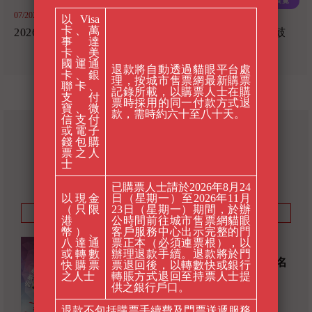
07/2026 - 08/2026
06/2025 - 09/2025
以 Visa
卡、萬
2026暑期音樂學堂
網上音樂展覽《西安鼓
事達
樂》
卡、美
國運通
退款將自動透過貓眼平台處
卡、銀
理，按城市售票網最新購票
聯卡、
記錄所載，以購票人士在購
支付
票時採用的同一付款方式退
寶、微
款，需時約六十至八十天。
信支付
或電子
最新
錢包購
票之人
活動
士
已購票人士請於2026年8月24
以現金
日（星期一）至2026年11月
（只限
23日（星期一）期間，於辦
查看日曆
港
公時間前往城市售票網貓眼
幣）、
客戶服務中心出示完整的門
09/2026 - 02/2027
八達通
票正本（必須連票根），以
或轉數
辦理退款手續。退款將於門
外展音樂短期課程 (候補中籤名
快購票
票退回後，以轉數快或銀行
單)
之人士
轉賬方式退回至持票人士提
供之銀行戶口。
退款不包括購票手續費及門票送遞服務