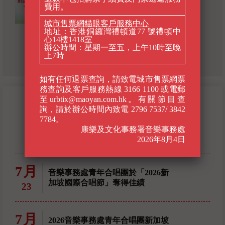
費用。
城市售票網貓眼客戶服務中心
地址：香港銅鑼灣禮頓道77 號禮頓中
心14樓1418室
辦公時間：星期一至五，上午10時至晚
上7時
如有任何退票查詢，請致電城市售票網票
務查詢及客戶服務熱線 3166 1100 或電郵
至urbtix@maoyan.com.hk。有關節目查
最新
詢，請於辦公時間內致電 2796 7537/ 3842
7784。
消息
康樂及文化事務署音樂事務處
2026年8月4日
7月
音樂事務處青年合唱團於「2026新
加坡國際合唱節」奪得佳績
23
7月
2026音樂事務處青年合唱團新加坡