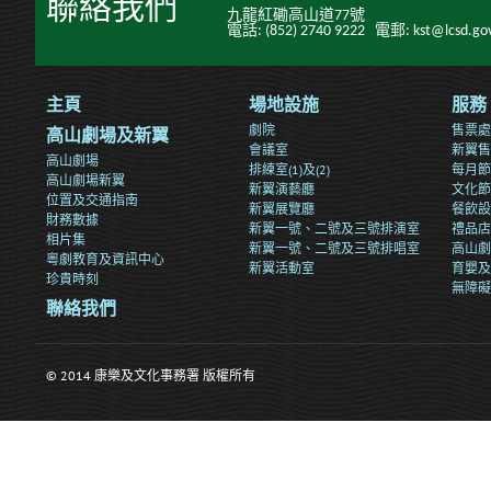
聯絡我們
九龍紅磡高山道77號
電話: (852) 2740 9222 電郵: kst@lcsd.gov
主頁
場地設施
服務
劇院
售票處
高山劇場及新翼
會議室
新翼售
高山劇場
排練室(1)及(2)
每月節
高山劇場新翼
新翼演藝廳
文化節
位置及交通指南
新翼展覽廳
餐飲設
財務數據
新翼一號、二號及三號排演室
禮品店
相片集
新翼一號、二號及三號排唱室
高山劇
粵劇教育及資訊中心
新翼活動室
育嬰及
珍貴時刻
無障礙
聯絡我們
© 2014 康樂及文化事務署 版權所有
>