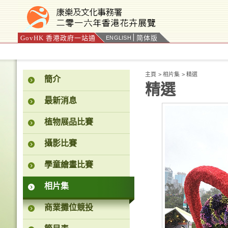
GovHK 香港政府一站通
简体版
ENGLISH
按“Tab”進入菜單
主頁
>
相片集
>
精選
簡介
精選
最新消息
植物展品比賽
攝影比賽
學童繪畫比賽
相片集
商業攤位競投