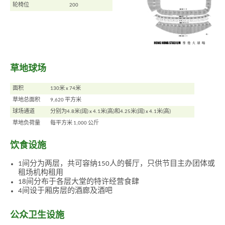
轮椅位
200
草地球场
面积
130米 x 74米
草地总面积
9,620 平方米
球场通道
分别为4.8米(阔) x 4.1米(高)和4.25米(阔) x 4.1米(高)
草地负荷量
每平方米 1,000 公斤
饮食设施
1间分为两层，共可容纳150人的餐厅，只供节目主办团体或
租场机构租用
18间分布于各层大堂的特许经营食肆
4间设于厢房层的酒廊及酒吧
公众卫生设施