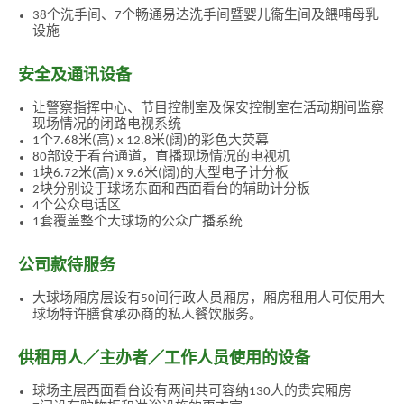
38个洗手间、7个畅通易达洗手间暨婴儿衞生间及餵哺母乳
设施
安全及通讯设备
让警察指挥中心、节目控制室及保安控制室在活动期间监察
现场情况的闭路电视系统
1个7.68米(高) x 12.8米(阔)的彩色大荧幕
80部设于看台通道，直播现场情况的电视机
1块6.72米(高) x 9.6米(阔)的大型电子计分板
2块分别设于球场东面和西面看台的辅助计分板
香
4个公众电话区
港
1套覆盖整个大球场的公众广播系统
品
牌
形
公司款待服务
象
-
大球场厢房层设有50间行政人员厢房，厢房租用人可使用大
亚
球场特许膳食承办商的私人餐饮服务。
洲
国
际
供租用人／主办者／工作人员使用的设备
都
会
球场主层西面看台设有两间共可容纳130人的贵宾厢房