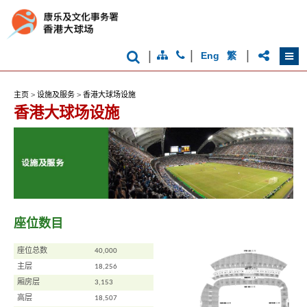
|
|
|
Eng
繁
主页
>
设施及服务
>
香港大球场设施
香港大球场设施
座位数目
座位总数
40,000
主层
18,256
厢房层
3,153
高层
18,507