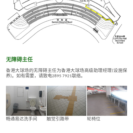
香
港
品
牌
无障碍主任
形
象
香港大球场的无障碍主任为香港大球场高级助理经理(设施保
-
亚
养)。如有需要，请致电2895 7921联络。
洲
国
际
都
会
畅通易达洗手间
触觉引路带
轮椅位