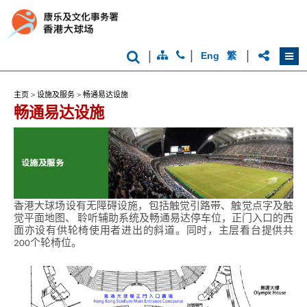
|
|
|
Eng
繁
主页
>
设施及服务
>
畅通易达设施
畅通易达设施
香港大球场设有无障碍设施，包括触觉引路带、触觉点字及触
觉平面地图、 聆听辅助系统及畅通易达停车位，正门入口的西
面亦设有供轮椅使用者进出的斜道。同时，主层看台提供共
200个轮椅位。