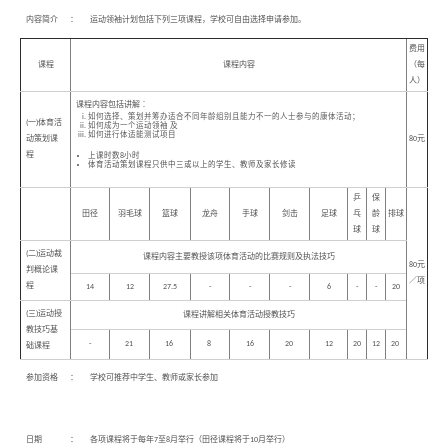
内容简介
：
运动领袖计划包括下列三项课程，学校可自由选择申请参加。
费用
课程
课程内容
（每
人）
课程内容包括讲解︰
如何选择、策划并筹办适合不同年龄组别且能力不一的人士参与的康体活动；
(一)体育活
如何成为一个运动领袖 及
如何进行体适能测试项目
动策划课
80元
程
上课时数8小时
体育活动策划课程只供中三或以上的学生、教师及家长修读
乒
保
田径
羽毛球
篮球
龙舟
手球
剑击
足球
乓
龄
排球
球
球
(二)运动裁
课程内容主要教授该项体育活动的比赛规则及执法技巧
80元
判概论课
／项
程
14
12
27.5
-
-
-
6
-
-
20
(三)运动授
课程讲解相关体育活动授教技巧
教技巧基
-
21
16
8
16
20
12
20
12
20
础课程
参加资格
：
学校可推荐中学生、教师或家长参加
日期
：
各项课程将于每年7至8月举行（田径课程将于10月举行）