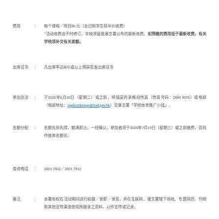
费用
：
每个课程／项目80 元（全日制学生获半价收费）
*活动收费会不时修订，学校须留意康文署公布的最新收费。
如预缴的费用低于最新收费，有关
学校须补交有关差额。
出席证书
：
凡出席率达80%或以上将获签发出席证书
参加办法
：
于2026年6月30日（星期二）或之前，将填妥的表格经传真（传真号码：2684 9076）或电邮
（电邮地址：
applicationssp@lcsd.gov.hk
）至康文署「学校体育推广小组」。
名额分配
：
名额先到先得，额满即止。一经确认，参加者须于2026年7月15日（星期三）或之前缴费，否则
作放弃名额论。
查询电话
：
2601 7602／2601 7612
备注
：
本署有权在活动期间进行拍摄／录影／录音，并在互联网、康文署辖下场地、专题网页、刊物
和其他宣传渠道使用所摄录之资料，以作宣传或记录。