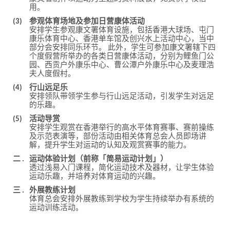
用。
(3)
参观体育场地及参加日营康体活动
安排学生参观康文署体育设施，包括香港大球场、屯门
康乐体育中心、香港单车馆及创兴水上活动中心，当中
部分会安排同乐环节。 此外，学生可参加康文署辖下四
个度假营所举办的各类日营康体活动，分别为鲤鱼门公
园、西贡户外康乐中心、曹公潭户外康乐中心及麦理浩
夫人度假村。
(4)
行山远足乐
安排领队带领学生参与行山远足活动，引发学生对远足
的乐趣。
(5)
活动导赏
安排学生观赏在香港举行的高水平体育赛事、赛前操练
及示范表演等，部份活动由相关体育总会人员即场讲
解，提升学生对运动的认知及观赏赛事的能力。
二 .
运动体验计划（前称「简易运动计划」）
透过浅易入门课程，简化运动技术及器材，让学生体验
运动乐趣，并培养对体育运动的兴趣。
三 .
外展教练计划
体育总会安排外展教练到学校为学生持续举办有系统的
运动训练活动。