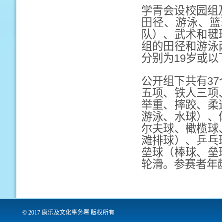
学青会设校园组
田径、游泳、篮
队）、武术和毽
组的田径和游泳
分别为19岁或以
公开组下共有3
五项、铁人三项
举重、摔跤、柔
游泳、水球）、
尔夫球、橄榄球
滩排球）、乒乓
垒球（棒球、垒
轮滑。参赛者年龄
© 2017 康乐及文化事务署 版权所有