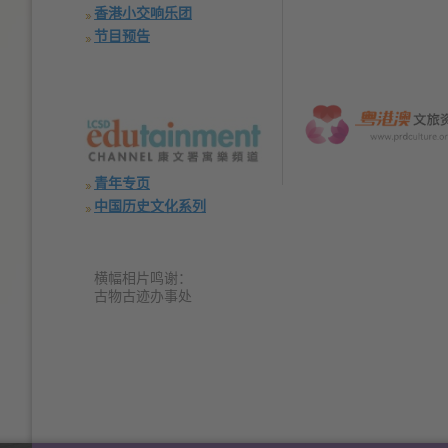
香港小交响乐团
节目预告
青年专页
中国历史文化系列
横幅相片鸣谢：
古物古迹办事处
Text
)
Text
)
Text
)
Size:
Size:
Size:
Default
Larger
Size
Largest
(
(
(