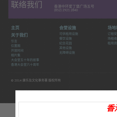
联络我们
香港中环爱丁堡广场五号
(852) 2921 2840
主页
会堂设施
场地
可供租用设施
订租安
关于我们
餐饮设施
场租收
引言
纪念花园
租用资
位置图
其他设施
开放时间
无障碍设施
相片集
大会堂五十年的故事
香港大会堂六十周年
© 2014 康乐及文化事务署 版权所有
香