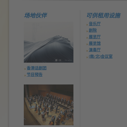
场地伙伴
可供租用设施
音乐厅
剧院
展览厅
展览馆
演奏厅
(南/北)会议室
香港话剧团
节目预告