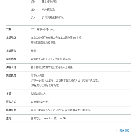
(四)
基本植物护理;
(五)
户外参观 及
(六)
实习(简易瓶栽制作)。
节数
6节，每节1小时45分。
上课地点
九龙尖沙咀柯士甸道22号九龙公园办事处1字楼
动物及园艺教育组课室。
上课语言
粤语
参加资格
年满16岁或以上人士，均可报名参加。
讲授人员
由本署职员或有丰富园艺经验人士担任。
课程费用
港币106元正
(年满60岁或以上长者、全日制学生及残疾人士均可获半费优惠)。
(课程费用以最后公布为准)
名额
每班名额30人
报名方式
以抽籤形式分配。
出席证书
学员出席率若不少于百分之75，可获本署颁发出席证书。
查询
查询电话：2601 8067 或 2723 6891
园艺课程