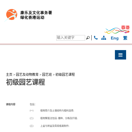
Eng
繁
主页
>
园艺及动物教育
>
园艺班
>
初级园艺课程
初级园艺课程
课程内容
包括：
(一)
植物简介及土壤结构与植料选择;
(二)
植物繁殖法包括: 播种、分株及扦插;
(三)
上盆与转盆及简易瓶栽制作;