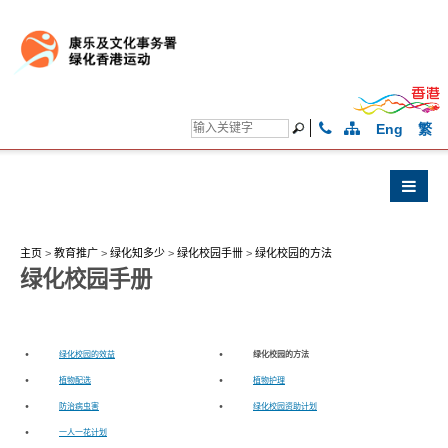
Eng
繁
主页
>
教育推广
>
绿化知多少
>
绿化校园手卌
>
绿化校园的方法
绿化校园手册
•
绿化校园的效益
•
绿化校园的方法
•
植物配选
•
植物护理
•
防治病虫害
•
绿化校园资助计划
•
一人一花计划