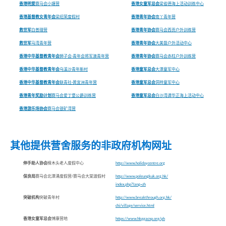
香港明爱
赛马会小塘营
香港女童军总会
梁省德海上活动训练中心
香港基督教女青年会
梁绍荣度假村
香港青年协会
南丫青年营
救世军
白普理营
香港青年协会
赛马会西贡户外训练营
救世军
马湾青年营
香港青年协会
大美督户外活动中心
香港中华基督教青年会
狮子会-青年会将军澳青年营
香港青年协会
赛马会赤柱户外训练营
香港中华基督教青年会
乌溪沙青年新村
香港童军总会
大潭童军中心
香港中华基督教青年会
联青社
-
黄宜洲青年营
香港童军总会
洞梓童军中心
香港青年奖励计划
赛马会爱丁堡公爵训练营
香港童军总会
白沙湾谭华正海上活动中心
香港游乐场协会
赛马会银矿湾营
其他提供营舍服务的非政府机构网址
伸手助人协会
樟木头老人度假中心
http://www.holidaycentre.org
保良局
赛马会北潭涌度假营/赛马会大棠渡假村
http://www.poleungkuk.org.hk/
index.php?lang=zh
突破机构
突破青年村
http://www.breakthrough.org.hk/
chi/village/service.html
香港女童军总会
博康营地
https://www.hkggacnp.org/ph