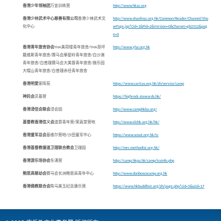
香港少年领袖团
万宜训练营
http://www.hkac.org
香港少林武术中心慈善有限公司
香港少林武术文
http://www.shaolincc.org.hk/Common/Reader/Channel/Sho
化中心
wPage.jsp?Cid=1&Pid=2&Version=0&Charset=gb2312&pag
e=0
香港青年旅舍协会
YHA美荷楼青年旅舍/YHA昂坪
http://www.yha.org.hk
戴维斯青年旅舍/赛马会摩星岭青年旅舍/白沙澳
青年旅舍/白普理赛马会大美督青年旅舍/施乐园
大帽山青年旅舍/白普理赤径青年旅舍
香港明爱
家晖苑
https://www.caritas.org.hk/zh/service/camp
神託会
灵基营
https://highrock.stewards.hk/
香港浸信会联会
浸会园
http://www.camphkba.org/
基督教香港信义会
道恩青年营/荣真堂营地
http://www.elchk.org.hk/hk/
香港童军总会
基维尔营地/沙田童军中心
https://www.scout.org.hk/tc
香港基督教循道卫理联合教会
卫理园
http://mrc.methodist.org.hk/
香港游乐场协会
东涌营
http://camp.hkpa.hk/camp/tcsinfo.php
鲍思高慈幼会
赛马会长洲鲍思高青年中心
http://www.donboscocamp.org.hk
香港佛教联合会
陈马美玉纪念康乐营
https://www.hkbuddhist.org/zh/page.php?cid=5&scid=17