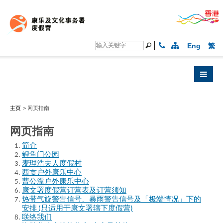
Eng
繁
主页
>
网页指南
网页指南
简介
鲤鱼门公园
麦理浩夫人度假村
西贡户外康乐中心
曹公潭户外康乐中心
康文署度假营订营表及订营须知
热带气旋警告信号、暴雨警告信号及「极端情况」下的
安排 (只适用于康文署辖下度假营)
联络我们