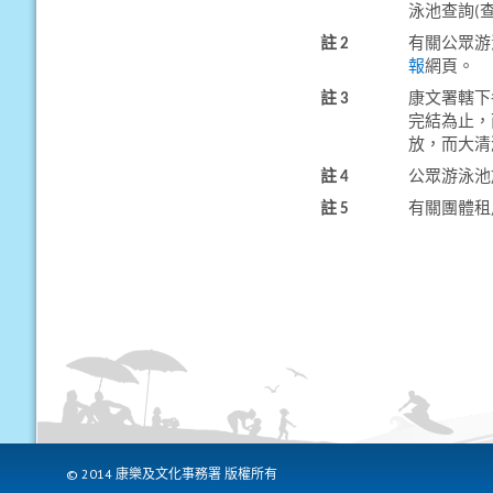
泳池查詢(
註 2
有關公眾游
報
網頁。
註 3
康文署轄下
完結為止，
放，而大清
註 4
公眾游泳池
註 5
有關團體租
© 2014 康樂及文化事務署 版權所有