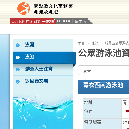
GovHK 香港政府一站通
简体版
ENGLISH
按“Tab”進入菜單
主頁
泳池
新界區公眾游泳
泳灘
公眾游泳池
泳池
游泳人士注意
返回康文署
青衣西南游泳池
地址
青
位置
電話號碼
271