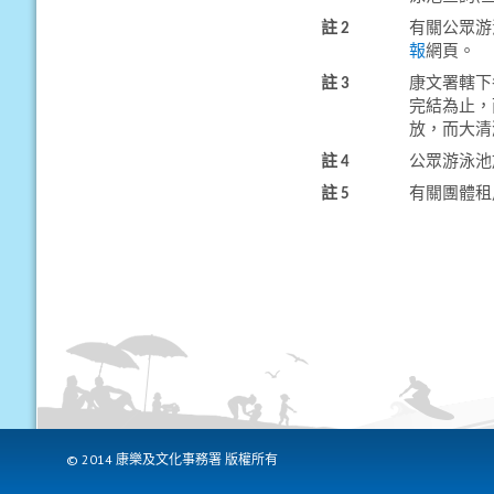
註 2
有關公眾游
報
網頁。
註 3
康文署轄下
完結為止，
放，而大清
註 4
公眾游泳池
註 5
有關團體租
© 2014 康樂及文化事務署 版權所有