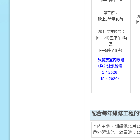
下午
1
時至
5
時
第三節：
（
晚上
6
時至
10
時
中
（暫停開放時間：
中午
12
時至下午
1
時
及
下午
5
時至
6
時）
只開放室内泳池
（戶外泳池維修：
1.4.2026 -
15.4.2026
）
配合每年維修工程的
室內主池、訓練池: 5月1
戶外習泳池、幼童池：11