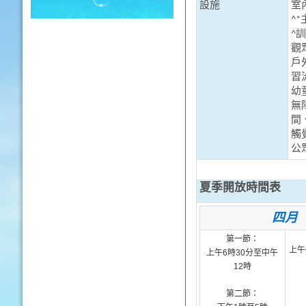
設施
室
^*
^訓
觀
戶
習泳
幼童
無
間
觸
公
夏季開放時間表
四月
第一節：
上午
上午
6
時
30
分至
中午
12
時
第二節：