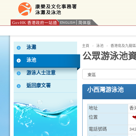
GovHK 香港政府一站通
简体版
ENGLISH
按“Tab”進入菜單
主頁
泳池
香港島及九龍區
泳灘
公眾游泳池
泳池
游泳人士注意
返回康文署
小西灣游泳池
地址
香
位置
電話號碼
342