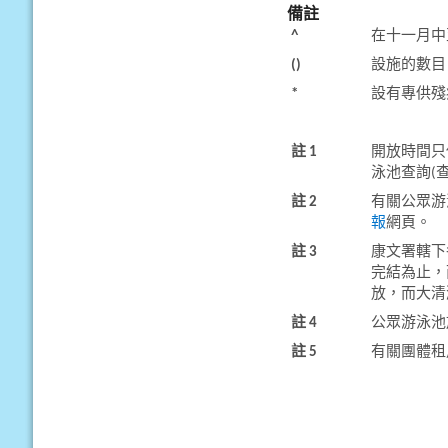
備註
^
在十一月中
()
設施的數目
*
設有專供殘
註 1
開放時間只
泳池查詢(
註 2
有關公眾游
報
網頁。
註 3
康文署轄下
完結為止，
放，而大清
註 4
公眾游泳池
註 5
有關團體租