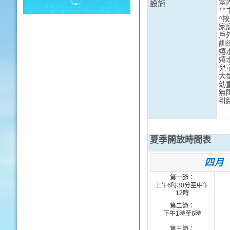
室
設施
*^
^
按
家
戶
訓
嬉
嬉
兒
大
幼
無
引
夏季開放時間表
四月
第一節：
上午
6
時
30
分
至中午
12
時
第二節：
下午
1
時
至
6
時
第三節：