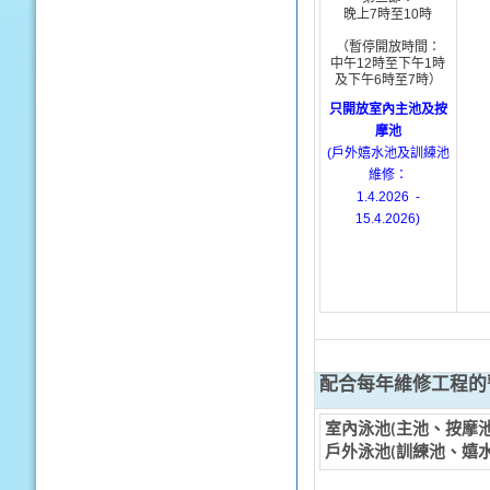
晚上
7
時
至
10
時
（暫停開放時間：
中午
12
時
至下午
1
時
及
下午
6
時
至
7
時
）
只開放室內主池及按
摩池
(
戶外嬉水池及訓練池
維修：
1.4.2026 -
15.4.2026)
配合每年維修工程的
室內泳池
(
主池
、
按摩池
戶外泳池(
訓練池、嬉水