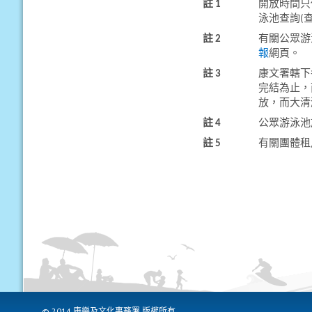
註 1
開放時間只
泳池查詢(
註 2
有關公眾游
報
網頁。
註 3
康文署轄下
完結為止，
放，而大清
註 4
公眾游泳池
註 5
有關團體租
© 2014 康樂及文化事務署 版權所有