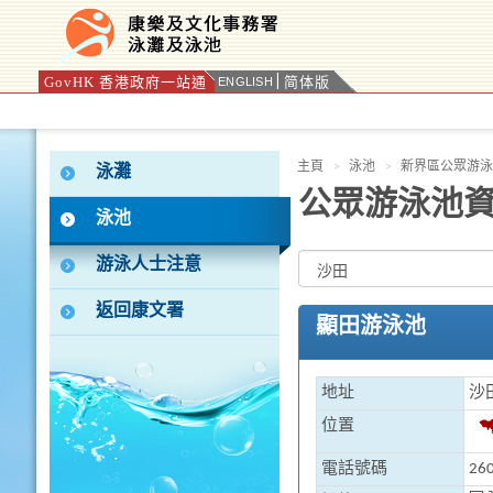
GovHK 香港政府一站通
简体版
ENGLISH
按“Tab”進入菜單
主頁
泳池
新界區公眾游泳
泳灘
公眾游泳池
泳池
游泳人士注意
返回康文署
顯田游泳池
地址
沙
位置
電話號碼
260