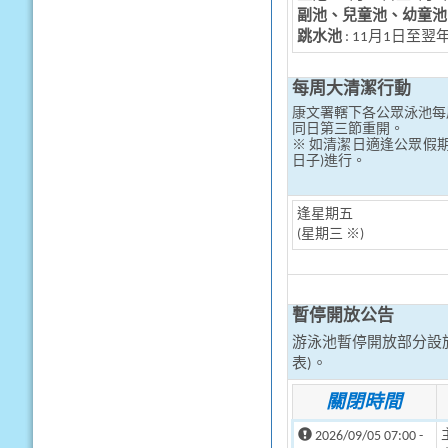
副池、兒童池
、幼童池
跳水池
:
11月1日至翌
每周大清潔行動
康文署轄下各公眾泳池每
同日第三節重開。
※ 如清潔日適逢公眾假
日子)進行。
逢星期五
(星期三 ※)
暫停開放公告
游泳池暫停開放部分設
表)。
關閉時間
2026/09/05 07:00 -