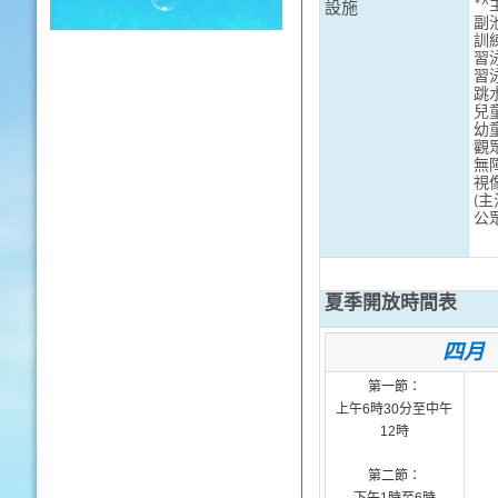
*^
設施
副
訓
習
習
跳
兒
幼
觀
無
視
(
公
夏季開放時間表
四月
第一節：
上午
6
時
30
分至中午
12
時
第二節：