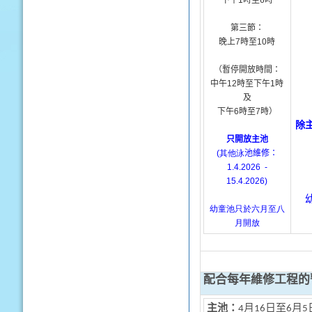
下午
1
時至
6
時
第三節：
晚上
7
時
至
10
時
（暫停開放時間：
中午
12
時至下午
1
時
及
下午
6
時
至
7
時
）
除
只開放主池
(其他泳
池維修：
1.4.2026 -
15.4.2026)
幼童池只於六月至八
月開放
配合每年維修工程的
主池：
4月16日至6月5