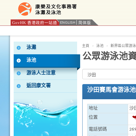
GovHK 香港政府一站通
简体版
ENGLISH
按“Tab”進入菜單
主頁
泳池
新界區公眾游泳
泳灘
公眾游泳池
泳池
游泳人士注意
返回康文署
沙田賽馬會游泳池
地址
沙
位置
電話號碼
269