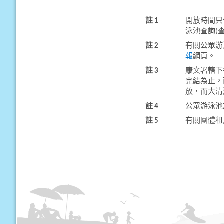
註 1
開放時間只
泳池查詢(
註 2
有關公眾游
報
網頁。
註 3
康文署轄下
完結為止，
放，而大清
註 4
公眾游泳池
註 5
有關團體租