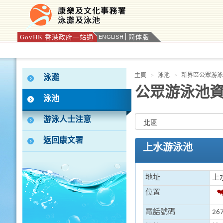
GovHK 香港政府一站通
简体版
ENGLISH
按“Tab”進入菜單
主頁
泳池
新界區公眾游泳
泳灘
公眾游泳池
泳池
游泳人士注意
返回康文署
上水游泳池
地址
上
位置
電話號碼
267