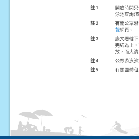
註 1
開放時間只
泳池查詢(
註 2
有關公眾游
報
網頁。
註 3
康文署轄下
完結為止，
放，而大清
註 4
公眾游泳池
註 5
有關團體租