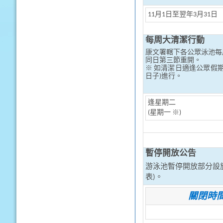
11月1日至翌年3月31日
每周大清潔行動
康文署轄下各公眾泳池每
同日第三節重開。
※ 如清潔日適逢公眾假
日子)進行。
逢星期二
(星期一 ※)
暫停開放公告
游泳池暫停開放部分設
表)。
關閉時