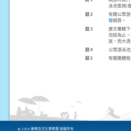
註 1
開放時間只
泳池查詢(
註 2
有關公眾游
報
網頁。
註 3
康文署轄下
完結為止，
放，而大清
註 4
公眾游泳池
註 5
有關團體租
© 2014 康樂及文化事務署 版權所有