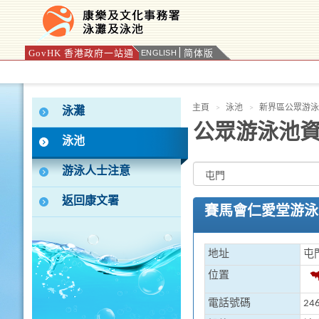
GovHK 香港政府一站通
简体版
ENGLISH
按“Tab”進入菜單
主頁
泳池
新界區公眾游泳
泳灘
公眾游泳池
泳池
游泳人士注意
返回康文署
賽馬會仁愛堂游泳
地址
屯
位置
電話號碼
246