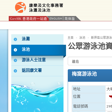
GovHK 香港政府一站通
简体版
ENGLISH
按“Tab”進入菜單
主頁
泳池
新界區公眾游泳
泳灘
公眾游泳池
泳池
游泳人士注意
返回康文署
梅窩游泳池
地址
大
位置
電話號碼
298