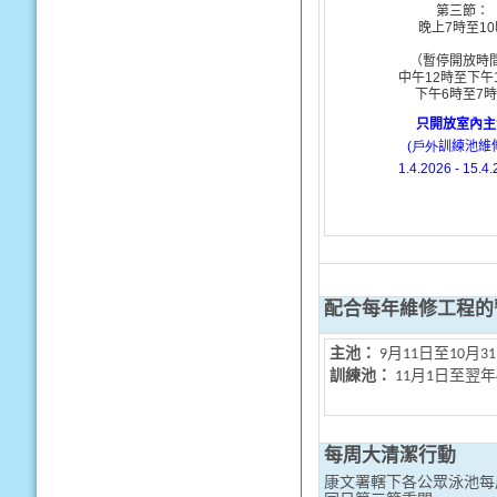
第三節：
晚上
7
時
至
10
（暫停開放時
中午
12
時
至下午
下午
6
時
至
7
時
只開放室內主
(戶外
訓練池維
1.4.2026 - 15.4.
配合每年維修工程的
主池：
9月11日至10月3
訓練池：
11月1日至翌年
每周大清潔行動
康文署轄下各公眾泳池每