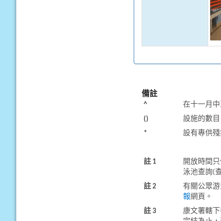
備註
^
在十一月中
()
設施的數目
*
設有專供殘
註 1
開放時間只
泳池查詢(
註 2
有關公眾游
報
網頁。
註 3
康文署轄下