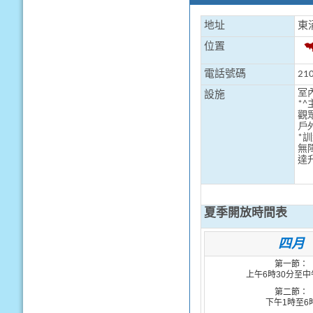
地址
東
位置
電話號碼
210
室
設施
*^
觀
戶
*
訓
無
達
夏季開放時間表
四月
第一節：
上午
6
時
30
分
至中
第二節：
下午
1
時
至
6