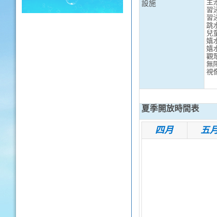
主
設施
習
習
跳
兒
嬉
嬉
觀
無
視
夏季開放時間表
四月
五