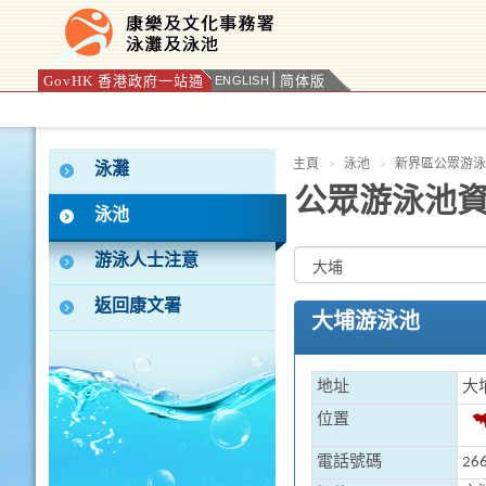
GovHK 香港政府一站通
简体版
ENGLISH
按“Tab”進入菜單
主頁
泳池
新界區公眾游泳
泳灘
公眾游泳池
泳池
游泳人士注意
返回康文署
大埔游泳池
地址
大
位置
電話號碼
266