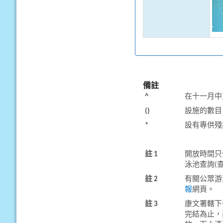
備註
^
在十一月中
()
設施的數目
*
設有專供殘
註 1
開放時間只
泳池查詢(
註 2
有關公眾游
報
網頁。
註 3
康文署轄下
完結為止，