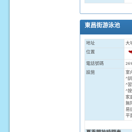
東昌街游泳池
地址
大
位置
電話號碼
269
設施
室
^訓
^習
^按
家
無
易
平