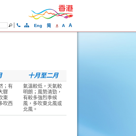
A
Eng
简
A
A
月
十月至二月
然；有
氣溫較低，天氣較
大驟
明朗；風勢清勁，
吹東
有較多強烈季候
多吹西
風，多吹東北風或
北風。