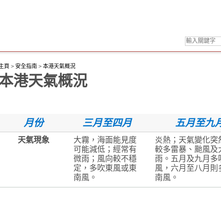
主頁
>
安全指南
>
本港天氣概況
本港天氣概況
月份
三月至四月
五月至九
天氣現象
大霧，海面能見度
炎熱；天氣變化突
可能減低；經常有
較多雷暴、颱風及
微雨；風向較不穩
雨。五月及九月多
定，多吹東風或東
風，六月至八月則
南風。
南風。