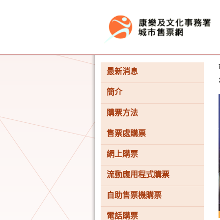
按“Tab”進入菜單
最新消息
簡介
購票方法
售票處購票
香
網上購票
港
品
牌
流動應用程式購票
形
象
自助售票機購票
-
亞
洲
電話購票