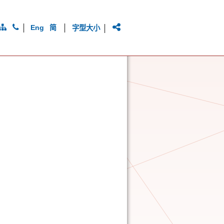
|
|
|
Eng
简
字型大小