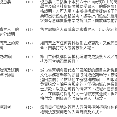
優惠票
(10)
優惠票（包括但不限於六十(60)歲或以上的
學生及綜合社會保障援助受惠人士的優惠票
格證明，方可入場。主辦機構或會提供若干
票時出示優惠資格證明，該等折扣優惠只適
客如有意購買優惠票或折扣票，請於購票前
購票人士的
(11)
售票處櫃台人員或會要求購票人士出示認可
身分證明
門票上的資
(12)
如門票上有任何資料被刪去或更改，又或門
料
全，門票持有人或會被拒入場。
更改節目
(13)
節目主辦機構保留權利增減或更換藝人及／
排及可容納觀眾數目。
取消及延期
(14)
城市售票網負責代表門票所載的節目主辦機
舉行節目
文化事務署舉辦的節目取消或延期舉行，康
退回票價；至於其他主辦機構的節目，如取
負責退款。除另有規定外，僅須向城市售票
士退款，以及在可行的情況下，按城市售票
人士在購票時採用的同一付款方式退款，但
快付款，則僅須向原有持票人士退款。
遲到者
(15)
節目舉行場地的管理人員保留權利拒絕任何
權利決定遲到者的入場時間及方式。