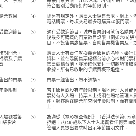
一人一票規
(3)
每張門票只限一(1)人入場（不論年齡），
則
符合個別活動所訂的年齡限制。
購票數目
(4)
除另有規定外，購票人士經售票處、網上、
電話購票，每項交易最多可購買40張門票。
受歡迎節目
(5)
遇有受歡迎節目，城市售票網可就每名購票
後最多可購買的門票數目設限（例如六(6)
目，不設售票處售票、自助售票機售票及／
核對門票、
(6)
購票人士有責任就擬觀看節目的名稱、舉行
找續及手續
資料，並在離開售票處櫃台前小心核對門票
費
售票處櫃台前，亦須確保支付一切款項後取
收據。所有已收取的手續費概不退還。
售出的門票
(7)
門票一經售出，恕不退換。
年齡限制
(8)
若干節目或設有年齡限制。場地管理人員或
票持有人入場。持票人士或須在場地管理人
件。顧客應在購票前查明年齡限制，而有關
上。
入場觀看第
(9)
為遵從《電影檢查條例》（香港法例第392
III級影片
拒絕十八(18)歲以下人士入場觀看任何第II
管理人員提出要求時出示年齡證明文件。