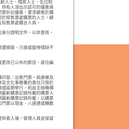
高齡人士、殘疾人士、全日制
）持有人須出示認可的優惠資
門票折扣優惠，要求顧客於購
用於經售票處購票的人士。顧
告知售票處櫃台人員。
的身分證明文件，以供查核。
票遭損毀、污損或變得殘缺不
或更改已公布的節目、座位編
構印發／出售門票。倘康樂及
樂及文化事務署的責任只限於
消或延期舉行，則由主辦機構
網最新購票記錄所載的購票人
網最新購票記錄所載，以購票
如門票以現金、八達通或轉數
遲到者入場，管理人員並保留