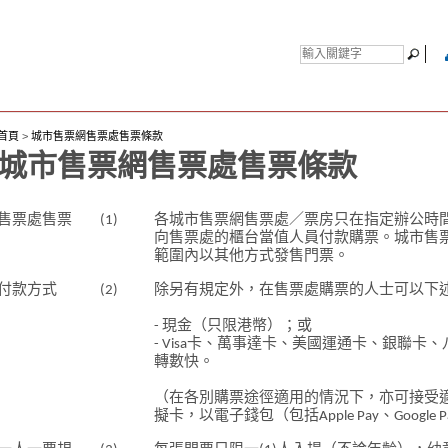
首頁
>
城市售票網售票處售票條款
城市售票網售票處售票條款
售票處售票
(1)
各城市售票網售票處／票房只在指定辦公時
向售票處的櫃台當值人員付款購票。城市售
範圍內以其他方式發售門票。
付款方式
(2)
除另有規定外，在售票處購票的人士可以下
- 現金（只限港幣）；或
- Visa卡、萬事達卡、美國運通卡、銀聯
轉數快。
（在各別購票途徑適用的情況下，亦可接受
擬卡，以電子錢包（包括Apple Pay、Googl