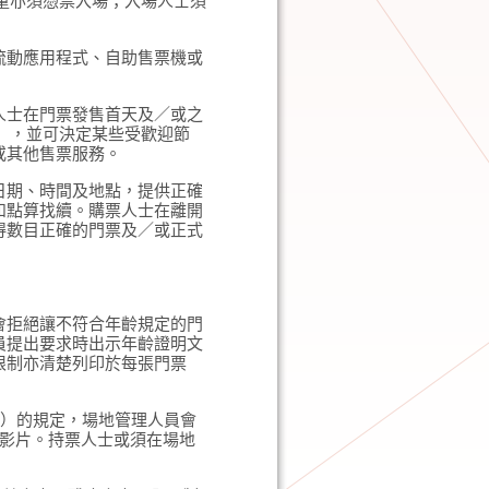
幼童亦須憑票入場；入場人士須
流動應用程式、自助售票機或
人士在門票發售首天及／或之
張），並可決定某些受歡迎節
或其他售票服務。
日期、時間及地點，提供正確
和點算找續。購票人士在離開
得數目正確的門票及／或正式
會拒絕讓不符合年齡規定的門
員提出要求時出示年齡證明文
限制亦清楚列印於每張門票
章）的規定，場地管理人員會
I級影片。持票人士或須在場地