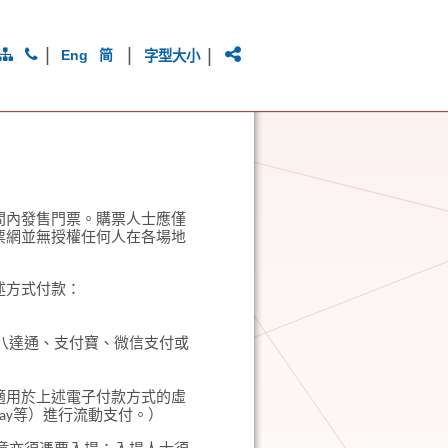
|
|
|
Eng
简
字型大小
間內發售門票。購票人士應僅
票網並無授權任何人在各場地
述方式付款：
卡、八達通、支付寶、微信支付或
適用於上述電子付款方式的虛
e Pay等）進行流動支付。）