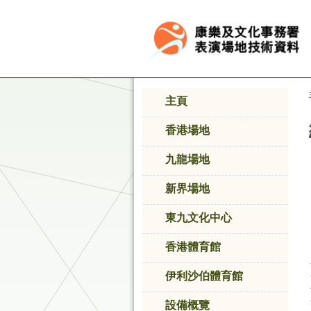
按“Tab”進入菜單
主頁
香港場地
九龍場地
新界場地
東九文化中心
香港體育館
伊利沙伯體育館
香
設備概覽