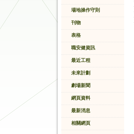
港
品
牌
場地操作守則
形
象
刊物
-
亞
洲
表格
國
際
職安健資訊
都
會
最近工程
未來計劃
劇場新聞
網頁資料
最新消息
相關網頁