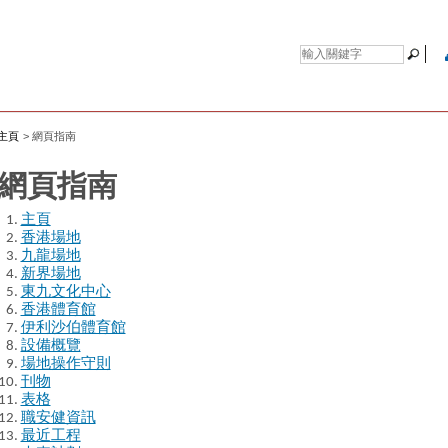
主頁
>
網頁指南
網頁指南
主頁
香港場地
九龍場地
新界場地
東九文化中心
香港體育館
伊利沙伯體育館
設備概覽
場地操作守則
刊物
表格
職安健資訊
最近工程