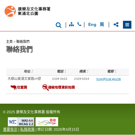
際
都
會
|
|
|
Eng
简
主頁
>
聯絡我們
聯絡我們
地址：
電話：
傳真：
電郵：
大嶼山東涌文東路29號
2109 3423
2109 0354
tcnp@lcsd.gov.hk
© 2025 康樂及文化事務署 版權所有
重要告示
|
私隠政策
| 修訂日期:
2026年4月15日