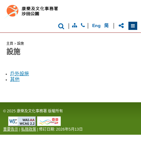
都
會
|
|
|
Eng
简
主頁
>
設施
設施
戶外設施
其他
© 2025 康樂及文化事務署 版權所有
重要告示
|
私隠政策
| 修訂日期:
2026年5月13日