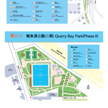
牌
形
象
-
亞
洲
國
際
都
會