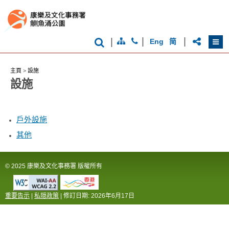
|
|
|
Eng
简
主頁
>
設施
設施
戶外設施
其他
© 2025 康樂及文化事務署 版權所有
重要告示
|
私隠政策
| 修訂日期:
2026年6月17日