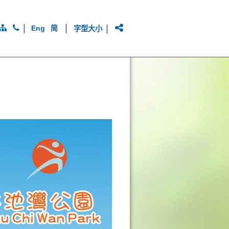
|
|
|
Eng
简
字型大小