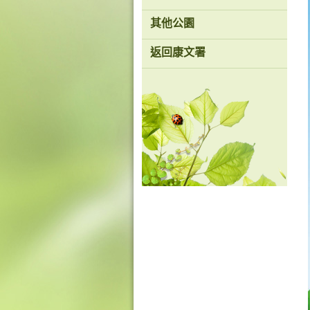
其他公園
返回康文署
香
港
品
牌
形
象
-
亞
洲
國
際
都
會