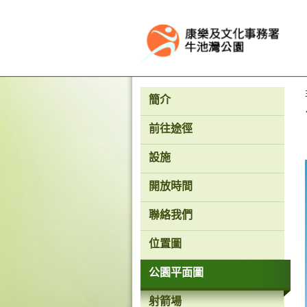
按“Tab”進入菜單
簡介
前往途徑
設施
開放時間
聯絡我們
位置圖
公園平面圖
射箭場