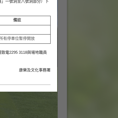
場」一號洞至八號洞部分）下
備註
所有停車位暫停開放
295 3118與場地職員
康樂及文化事務署