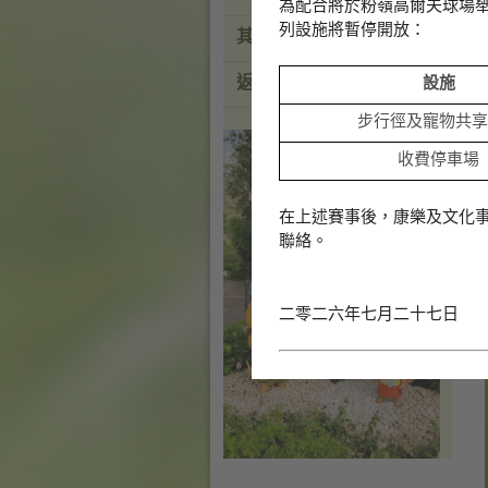
為配合將於粉嶺高爾夫球場
列設施將暫停開放：
其他公園
返回康文署
設施
香
步行徑及寵物共享
港
品
收費停車場
牌
形
象
在上述賽事後，康樂及文化事
-
聯絡。
亞
洲
國
際
二零二六年七月二十七日
都
會