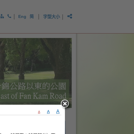
|
|
|
Eng
简
字型大小
A
A
A