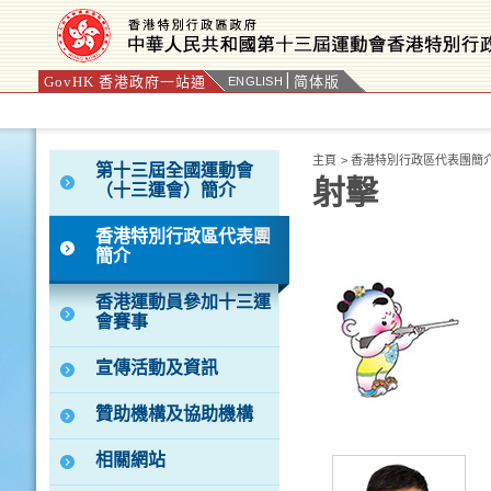
GovHK 香港政府一站通
简体版
ENGLISH
按“Tab”進入菜單
主頁
>
香港特別行政區代表團簡
第十三屆全國運動會
射擊
（十三運會）簡介
香港特別行政區代表團
簡介
香港運動員參加十三運
會賽事
宣傳活動及資訊
贊助機構及協助機構
相關網站