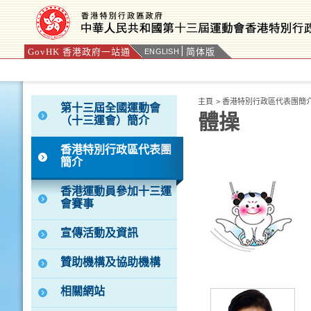
GovHK 香港政府一站通
简体版
ENGLISH
按“Tab”進入菜單
主頁
>
香港特別行政區代表團簡
第十三屆全國運動會
體操
（十三運會）簡介
香港特別行政區代表團
簡介
香港運動員參加十三運
會賽事
宣傳活動及資訊
贊助機構及協助機構
相關網站