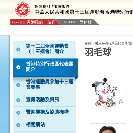
GovHK 香港政府一站通
简体版
ENGLISH
按“Tab”進入菜單
主頁
>
香港特別行政區代表團簡
第十三屆全國運動會
羽毛球
（十三運會）簡介
香港特別行政區代表團
簡介
香港運動員參加十三運
會賽事
宣傳活動及資訊
贊助機構及協助機構
相關網站