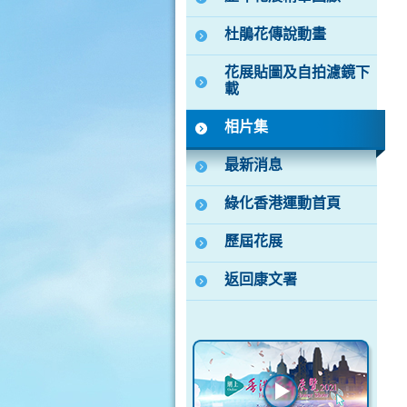
杜鵑花傳說動畫
花展貼圖及自拍濾鏡下
載
相片集
最新消息
綠化香港運動首頁
歷屆花展
返回康文署