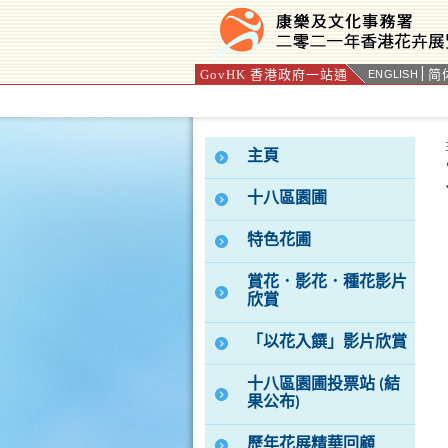
GovHK 香港政府一站通
简
ENGLISH
按“Tab”進入菜單
主頁
十八區園圃
特色花圃
賞花．影花．種花影片
欣賞
「以花入饌」影片欣賞
十八區園圃投票站 (結
果公布)
歷年花展精華回顧