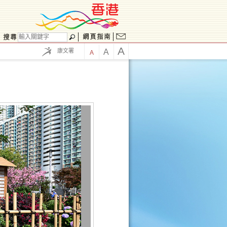
A
康文署
A
A