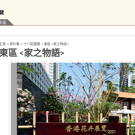
体版
主頁
>
相片集
>
十八區園圃
>
東區 <家之物語>
東區 <家之物語>