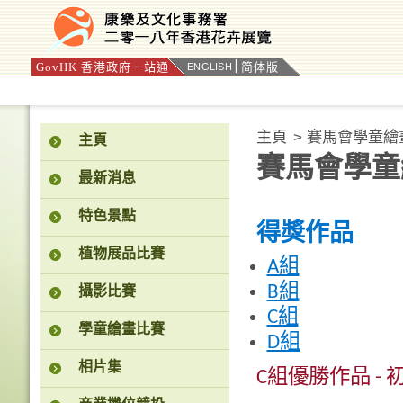
GovHK 香港政府一站通
简体版
ENGLISH
按“Tab”進入菜單
主頁
>
賽馬會學童繪
主頁
賽馬會學童
最新消息
特色景點
得獎作品
植物展品比賽
A組
B組
攝影比賽
C組
學童繪畫比賽
D組
相片集
C組優勝作品 - 