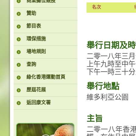
商業攤位競投
名次
贊助
節目表
環保措施
舉行日期及時
場地規則
二零一八年三月
上午九時至中午
查詢
下午一時三十分
綠化香港運動首頁
舉行地點
歷屆花展
維多利亞公園
返回康文署
主旨
二零一八年香