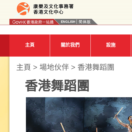
按“Tab”進入菜單
主頁
關於我們
設施
主頁
>
場地伙伴
> 香港舞蹈團
香港舞蹈團