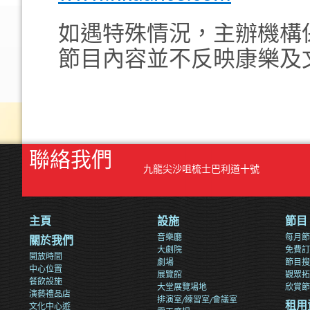
如遇特殊情況，主辦機構
節目內容並不反映康樂及
聯絡我們
九龍尖沙咀梳士巴利道十號
主頁
設施
節目
音樂廳
每月節
關於我們
大劇院
免費訂
開放時間
劇場
節目搜
中心位置
展覽館
觀眾拓
餐飲設施
大堂展覽場地
欣賞節
演藝禮品店
排演室/練習室/會議室
文化中心遊
租用