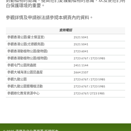
對動植物的認識，提高他們愛護動植物的意識，以及使他們明
象
白保護環境的重要。
-
亞
洲
參觀詳情及申請辦法請參閱本網頁內的資料。
國
際
都
查詢電話
會
參觀香港公園(霍士傑溫室)
2521 5041
參觀香港公園(尤德觀鳥園)
2521 5041
參觀香港動植物公園(動物園)
2723 6041
參觀香港動植物公園(植物園)
2723 6767 / 2723 5985
參觀屯門公園爬蟲館
2451 1144
參觀大埔海濱公園昆蟲屋
2664 2107
參觀九龍公園
2723 6767 / 2723 5985
參觀九龍公園暨種植活動
2723 6767 / 2723 5985
參觀綠化教育資源中心
2723 6767/ 2723 5985