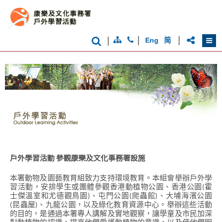
|
|
|
Eng
简
戶外學習活動 參觀康樂及文化事務署設施
本署動物及園藝教育組致力支持環境教育。本組會舉辦戶外學
香
習活動，安排學生或團體參觀香港動植物公園、香港公園(霍
港
士傑溫室和尤德觀鳥園)、屯門公園(爬蟲館)、大埔海濱公園
品
(昆蟲屋)、九龍公園，以及綠化教育資源中心。舉辦這些活動
牌
的目的，是通過本署專人講解及實地觀察，讓學童及市民加深
形