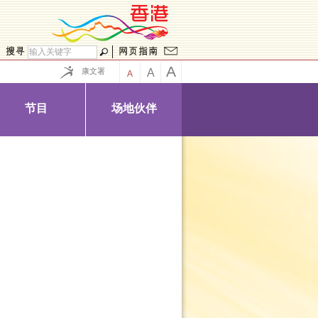
A
康文署
A
A
节目
场地伙伴