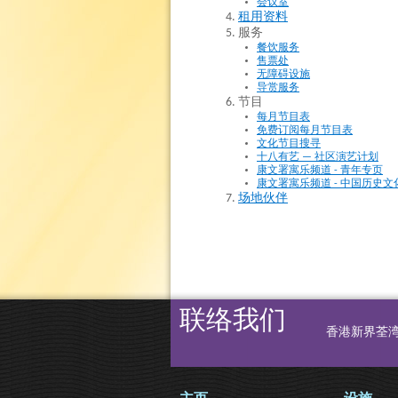
会议室
租用资料
服务
餐饮服务
售票处
无障碍设施
导赏服务
节目
每月节目表
免费订阅每月节目表
文化节目搜寻
十八有艺 — 社区演艺计划
康文署寓乐频道 - 青年专页
康文署寓乐频道 - 中国历史文
场地伙伴
联络我们
香港新界荃湾