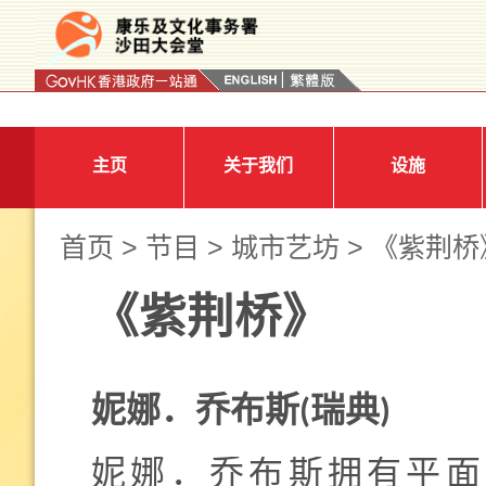
按“Tab”进入菜单
主页
关于我们
设施
首页
>
节目
>
城市艺坊
> 《紫荆桥
《紫荆桥》
妮娜．乔布斯
(瑞典)
妮娜．乔布斯拥有平面设计师的