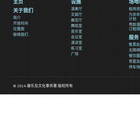
主页
设施
场地
演奏厅
租用资
关于我们
文娱厅
为非牟
简介
计划
展览厅
开放时间
粤剧演
舞蹈室
位置图
订租措
音乐室
联络我们
会议室
服务
演讲室
售票处
练习室
无障碍
广场
餐饮服
育婴及
停车场
© 2014 康乐及文化事务署 版权所有