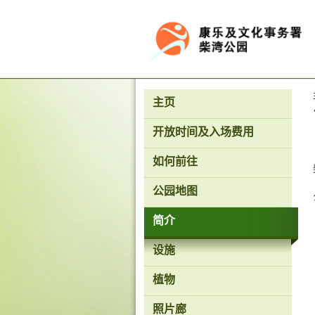
按“Tab”进入菜单
主页
开放时间及入场费用
如何前往
公园地图
简介
设施
香
植物
港
品
照片廊
牌