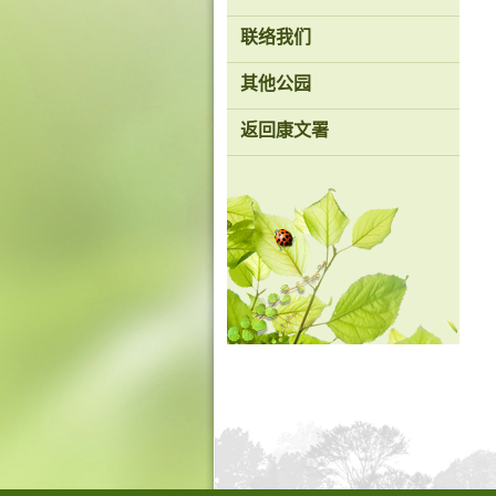
形
象
联络我们
-
亚
洲
其他公园
国
际
返回康文署
都
会