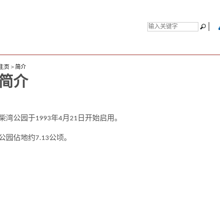
主页
>
简介
简介
柴湾公园于1993年4月21日开始启用。
公园佔地约7.13公顷。