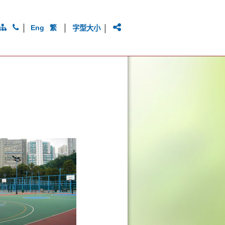
|
|
|
Eng
繁
字型大小