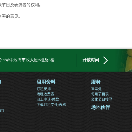
换节目及表演者的权利。
务署的意见。
11号牛池湾市政大厦2楼及3楼
开放时间
施
租用资料
服务
订租安排
售票处
场租收费表
每月节目表
网上申请/付款
文化节目搜寻
下载订租文件/表格
场地伙伴
2)