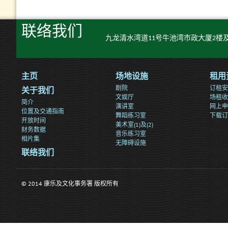
联络我们
九龙清水湾道11号牛池湾市政大厦2楼及
主页
场地设施
租用
剧院
订租安
关于我们
文娱厅
场租收
简介
演讲室
网上申
位置及交通指南
舞蹈练习室
下载订
开放时间
美术室(1)及(2)
财务数据
音乐练习室
相片集
无障碍设施
联络我们
© 2014 康乐及文化事务署 版权所有