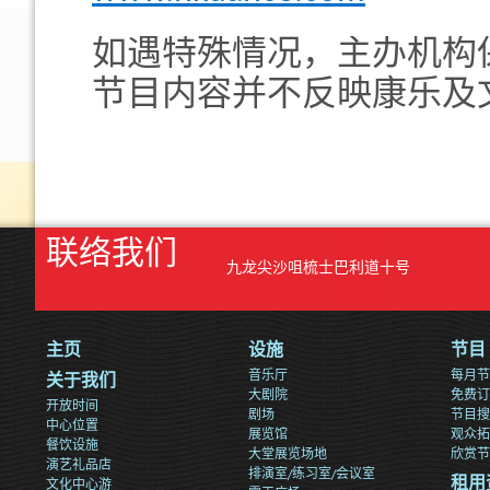
如遇特殊情况，主办机构
节目内容并不反映康乐及
联络我们
九龙尖沙咀梳士巴利道十号
主页
设施
节目
音乐厅
每月节
关于我们
大剧院
免费订
开放时间
剧场
节目搜
中心位置
展览馆
观众拓
餐饮设施
大堂展览场地
欣赏节
演艺礼品店
排演室/练习室/会议室
文化中心游
租用