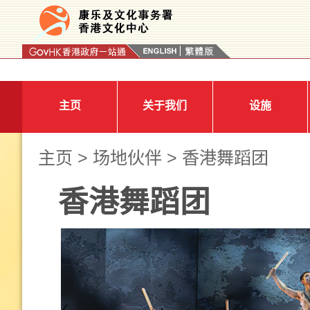
按“Tab”进入菜单
主页
关于我们
设施
主页
>
场地伙伴
> 香港舞蹈团
香港舞蹈团